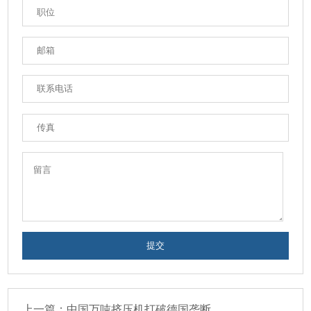
上一篇：中国万吨挤压机打破德国垄断，1000公斤铝锭瞬间变25米成材