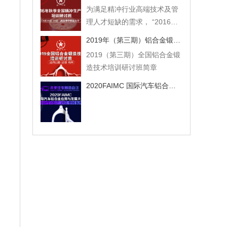
与，为继续更好的满足企业对
全国精冲生产技术培训研讨
为满足精冲行业高端技术及管
人才培养的需求，定于2017年
班。 欢迎各相关企业积极参
理人才短缺的需求， “2016年
3月23-26日在重庆举办2017年
加！
度全国精冲生产技术培训研讨
（春季）全国精冲生产技术培
2019年（第三期）铝合金锻造技术培训研讨班
班”将于2016年9月10-13日在
训研讨班。欢迎各相关企业积
2019（第三期）全国铝合金锻
武汉华中科技大学举办。欢迎
极参加。 本次培训的主题为：
造技术培训研讨班简章
各相关企业积极参加。 本次培
复合 绿色 开放 共享
训研讨班主题为“典型精冲零件
2020FAIMC 国际汽车铝合金应用与发展大会
先进模具与工艺”，并邀请众多
知名行业专家担当培训讲师。