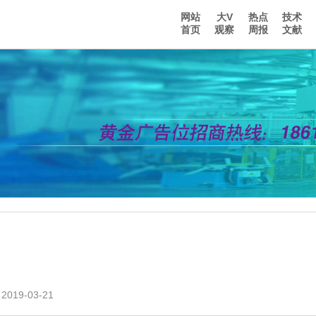
网站
大V
热点
技术
首页
观察
周报
文献
19-03-21