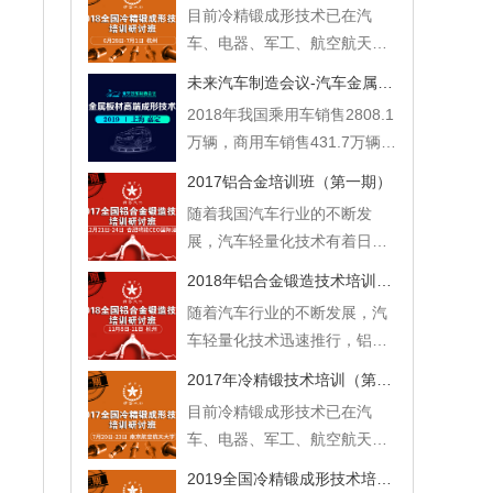
目前冷精锻成形技术已在汽
于充分发挥金属材料的性能潜
车、电器、军工、航空航天、
力，提高产品的内在质量，节
等行业得到较为广泛的应用，
约材料，减少能耗，延长产品
未来汽车制造会议-汽车金属板材精密成形专题论坛
已成为金属塑性体积成形技术
的使用寿命，提高经济效益都
2018年我国乘用车销售2808.1
中不可缺少的重要加工手段之
具有十分重要的意义。 为了更
万辆，商用车销售431.7万辆。
一。 由于国家的锻造业重设
好的满足企业对人才培养的需
如此巨大的销售市场我国汽车
备、轻工艺的现象仍然存在，
2017铝合金培训班（第一期）
求，中心定于2019年4月11
零配件企业也进入了优胜劣汰
加速了从业人员的老龄化，高
随着我国汽车行业的不断发
-14日在南京举办（总第一期）
的阶段。产品质量、服务体系
端锻造技术人才严重匮乏。自
展，汽车轻量化技术有着日新
2019全国锻造热处理技术培训
等将成为市场的试金石。作为
2017年举办 “全国冷精锻成形
月异的进步，铝合金锻造作为
研讨班。 欢迎各相关企业积极
极为重要的金属板材成形零
2018年铝合金锻造技术培训（第二期）
技术培训研讨班”以来，得到了
一种精密成形的技术已经被越
参加！
件，如何提高品质成为行业的
随着汽车行业的不断发展，汽
广大企业的积极参与和认可，
来越多的高端汽车零部件所青
热点和焦点。本次论坛的大咖
车轻量化技术迅速推行，铝合
为更好的满足企业对人才培养
睐。为更好的满足企业对该领
将会碰撞什么创新创造的火
金锻件作为汽车核心零部件应
的需求，我单位定于2018年6
域人才培养的需求，定于2017
2017年冷精锻技术培训（第一期）
花，让我们拭目以待！
用已逐步从高端车型普及到中
月28日-7月1日在杭州举办
年12月21-24日在合肥举办
目前冷精锻成形技术已在汽
端车型，产品要求和市场需求
2018全国冷精锻成形技术培训
2017年度全国铝合金锻造技术
车、电器、军工、航空航天、
均大幅提升。 我中心2017年举
研讨班。
培训研讨班。
等行业得到较为广泛的应用，
办了首期“全国铝合金锻造技术
2019全国冷精锻成形技术培训研讨班第三期