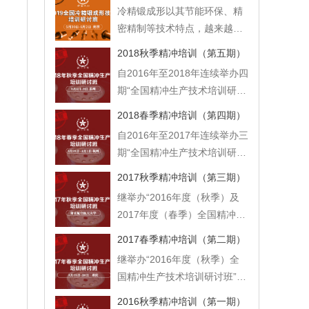
已成为金属塑性体积成形技术
培训研讨班”得到了广大锻造零
冷精锻成形以其节能环保、精
中不可缺少的重要加工手段之
部件企业的积极参与和认可。
密精制等技术特点，越来越多
一。 由于国家的锻造业重设
为了更好的满足企业对人才培
被应用在汽车、电器、军工、
备、轻工艺的现象仍然存在，
2018秋季精冲培训（第五期）
养的需求，中心定于2018年11
航空航天等各行各业，有着明
加速了从业人员的老龄化，高
自2016年至2018年连续举办四
月8 -11日在杭州举办（总第二
显的成本和质量优势，但工
端锻造技术人才严重匮乏，为
期“全国精冲生产技术培训研讨
期）2018全国铝合金锻造技术
艺、模具、装备、材料、润滑
更好的满足企业对人才培养的
班”以来，每期精冲研培班均得
培训研讨班。
等关键技术要求较高。 自2017
2018春季精冲培训（第四期）
需求，我单位定于2017年7月
到了广大企业的积极参与和认
年以来连续举办两期 “全国冷
自2016年至2017年连续举办三
20-23日在南京举办2017全国
可，我们为了更好的满足企业
精锻成形技术培训研讨班”以
期“全国精冲生产技术培训研讨
冷精锻成形技术培训研讨班。
对人才培养的需求，定于2018
来，得到了广大企业的积极参
班”以来，每期精冲研培班均得
欢迎各相关企业积极参加！
年9月6日- 9日在苏州举
2017秋季精冲培训（第三期）
与和认可，为更好的满足企业
到了广大企业的积极参与和认
办“（总第五期）2018年（秋
继举办“2016年度（秋季）及
对人才培养的需求，我单位定
可，我们为了更好的满足企业
季）全国精冲生产技术培训研
2017年度（春季）全国精冲生
于2019年5月30-6月2日在南京
对人才培养的需求，定于2018
讨班”。
产技术培训研讨班”以来，受到
举办（第三期）2019全国冷精
年3月29日- 4月1日在杭州举
2017春季精冲培训（第二期）
了广大企业的积极参与，为继
锻成形技术培训研讨班。 欢迎
办“（总第四期）2018年（春
继举办“2016年度（秋季）全
续更好的满足企业对人才培养
各相关企业积极参加！
季）全国精冲生产技术培训研
国精冲生产技术培训研讨班”以
的需求，定于2017年9月14-17
讨班”。 欢迎各相关行业同仁
来，受到了广大企业的积极参
日在南京举办2017年（秋季）
2016秋季精冲培训（第一期）
积极参加！