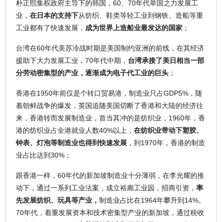
朴正熙集权政府主导下的韩国，60、70年代举国之力发展工
业，
在日本的支持下
从纺织、鞋类等轻工业到钢铁、造船等重
工业都有了快速发展，
成为世界上造船业最发达的国家
；
台湾在60年代美苏冷战时期是美国制约亚洲的前线，在其经济
援助下大力发展工业，70年代中期，
台湾承接了美日相当一部
分劳动密集型的产业，逐渐成为电子代工业的巨头
；
香港在1950年前仅是个转口贸易港，制造业只占GDP5%，随
着朝鲜战争的爆发，英国追随美国切断了香港和大陆的经济往
来，香港转而发展制造业，首当其冲的是纺织业，1960年，香
港的纺织业占全港就业人数40%以上，
在纺织业带动下塑胶、
钟表、灯泡等制造业也得到快速发展
，到1970年，香港的制造
业占比达到30%；
跟香港一样，60年代的新加坡制造业十分薄弱，在李光耀的推
动下，通过一系列工业法案，成立裕廊工业园，招商引资，
率
先发展纺织、玩具等产业，
制造业占比在1964年攀升到14%。
70年代，着重发展资本和技术密集型产业的新加坡，通过税收