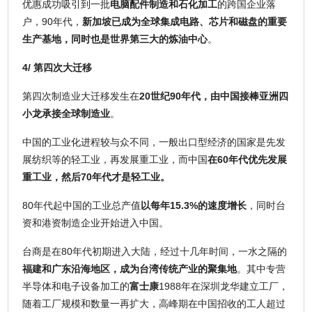
优惠成功吸引到一批
电脑配件制造和石化加工
的跨国企业落
户，90年代，
新加坡已成为全球集成电路、芯片和磁盘的重要
生产基地，同时也是世界第三大的炼油中心
。
4/ 第四次大迁移
第四次制造业大迁移发生在
20世纪90年代，由中国接棒亚洲四
小龙承接全球制造业
。
中国的工业化进程较与众不同，一般出口型经济的国家是先发
展纺织等的轻工业，再发展重工业，而中国
在60年代优先发展
重工业，然后70年代才是轻工业。
80年代起中国的工业总产值
以每年15.3%的速度增长
，同时台
资和港资制造企业开始进入中国。
台商是在80年代初期进入大陆，经过十几年时间，一水之隔的
福建和广东沿海地区，成为台湾传统产业的聚集地
。其中专营
半导体和电子设备加工的
富士康
1988年在深圳龙华建立工厂，
随着工厂规模和数量一再扩大，高峰期在中国招收的工人超过