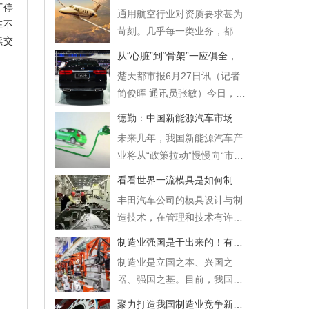
作“维修神医”。本应是一个修
厂停
原型零部件的生产成本降低了
通用航空行业对资质要求甚为
机器的，却不满足，偏偏要去
在不
50% 以上，产出时间缩短了超
苛刻。几乎每一类业务，都需
造机器，他到底是谁？一起来
续交
过 40%。
要特定资质。其中，民航91
认识。
从“心脏”到“骨架”一应俱全，东风新能源车有了更牛零部件配套
部、135部、141部、145部资
楚天都市报6月27日讯（记者
质较为关键，分别允许通航企
简俊晖 通讯员张敏）今日，武
业进行作业类飞行、商务类点
汉开发区举行重大项目集中签
对点飞行、飞行培训和航空器
德勤：中国新能源汽车市场五大趋势
约活动，10个项目计划投资
维修。
未来几年，我国新能源汽车产
1350亿元，其中有多个汽车零
业将从“政策拉动”慢慢向“市场
配件项目，将支撑东风发力新
需求”过渡，整个产业将进入高
能源汽车，该区下一代汽车布
看看世界一流模具是如何制造出来的
度市场化、差异化发展的新时
局从“心脏”到“骨架”将更加齐
丰田汽车公司的模具设计与制
代。与此同时，随着新商业模
备。
造技术，在管理和技术有许多
式的进入，传统游戏规则将被
独到之处。就丰田模具生产制
打破，整个行业将从产品竞争
制造业强国是干出来的！有证书不会干活？要证书何用？
造技术作初步的探讨，这些内
转向服务竞争、商业模式体系
制造业是立国之本、兴国之
容对急待改进生产方式、推进
综合能力竞争，并由行业内竞
器、强国之基。目前，我国已
科学管理和提高制造技术水平
争转向跨行业竞争。
经是世界制造业第一大国，但
的国内汽车模具同行，可能会
聚力打造我国制造业竞争新优势