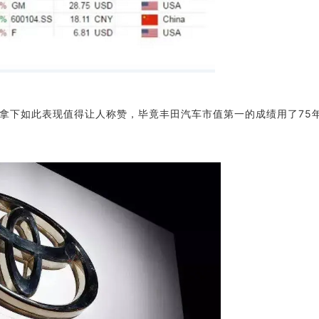
就拿下如此表现值得让人称赞，毕竟丰田汽车市值第一的成绩用了75