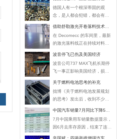
基米德通过一个蜗轮和九个齿
育、动漫等行业均居世界前
国家或搬回自己的国家。
德国人有一个根深蒂固的观
轮的机构，使用少数几个人就
列。在日本经济繁荣景象之
念，是人都会犯错，都会有误
将大船推入海中。
下，千万不可忽略“日本汽车产
差，特别是在生产环节，这些
业”这块日本经济的真正的压舱
借助舒勒激光开卷落料技术，实现铝合金料片的灵活加工
人引入的负面影响经过流水线
石。
在 Decomecc 的车间里，最新
的每个环节逐级放大，必然会
的激光落料线正在持续对料卷
最终影响产品的品质。
进行加工。位于比利时亨克的
波音停飞已伤及美国经济
Decomecc 是一家成长型的家
波音公司737 MAX飞机长期停
族企业，专注于为客户提供定
飞一事正影响美国经济，损及
制化的铝合金料片加工服务。
美国贸易收支，并给航空公
自 2019 年年初，Decomecc
关于燃料电池思考的补充
司、供应商以及它们的数万名
开始使用舒勒的激光开卷落料
拙博《关于燃料电池发展规划
员工的前景蒙上阴影。
线生产异形料片。
的思考》发出后，收到不少朋
友的留言、短信、微信，提出
中国汽车销量7月同比下降5%，“寒冬”仍持续 各大主机厂销量统计排名
很多很好的意见。现根据这些
7月中国乘用车销量数据显示，
意见提出三点补充： 一是关于
因6月去库存原因，结束了连续
燃料电池汽车发展的重点车
12个月销量下滑的状况，然而
型，建议同时考虑长途客车。
辛国斌：四项举措增强汽车产业持续发展动力