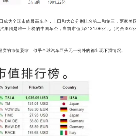
田成为全球市值最高车企，丰田和大众分别排名第二和第三，两家美
集团是唯一上榜的中国车企，当前市值为2131.06亿元（约合302
程度的市值萎缩，似乎全球汽车巨头无一例外的都出现下滑情况。