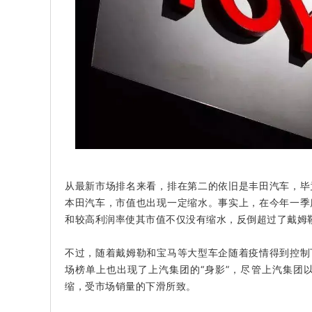
从最新市场排名来看，排在第二的依旧是丰田汽车，毕
本田汽车，市值也出现一定缩水。事实上，在今年一季
和较高利润率使其市值不仅没有缩水，反倒超过了戴姆
不过，随着戴姆勒和宝马等大型车企随着疫情得到控制
场榜单上也出现了上汽集团的“身影”，尽管上汽集团
缩，受市场销量的下滑所致。