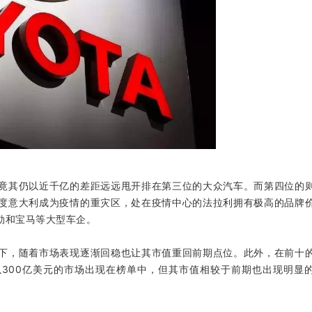
竟其仍以近千亿的差距远远甩开排在第三位的大众汽车。而第四位的
度意大利成为疫情的重灾区，处在疫情中心的法拉利拥有极高的品牌
勒和宝马等大型车企。
下，随着市场表现逐渐回稳也让其市值重回前期点位。此外，在前十
以300亿美元的市场出现在榜单中，但其市值相较于前期也出现明显