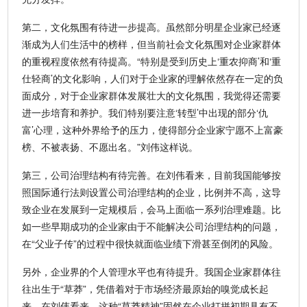
第二，文化氛围有待进一步提高。虽然部分明星企业家已经逐
渐成为人们生活中的榜样，但当前社会文化氛围对企业家群体
的重视程度依然有待提高。“特别是受到历史上‘重农抑商’和‘重
仕轻商’的文化影响，人们对于企业家的理解依然存在一定的负
面成分，对于企业家群体发展壮大的文化氛围，我觉得还需要
进一步培育和养护。我们特别要注意‘转型’中出现的部分‘仇
富’心理，这种外界给予的压力，使得部分企业家宁愿不上富豪
榜、不被表扬、不愿出名。”刘伟这样说。
第三，公司治理结构有待完善。在刘伟看来，目前我国能够按
照国际通行法则设置公司治理结构的企业，比例并不高，这导
致企业在发展到一定规模后，会马上面临一系列治理难题。比
如一些早期成功的企业家由于不能解决公司治理结构的问题，
在“父业子传”的过程中很快就面临业绩下滑甚至倒闭的风险。
另外，企业界的个人管理水平也有待提升。我国企业家群体往
往出生于“草莽”，凭借着对于市场经济最原始的嗅觉成长起
来。在刘伟看来，这种“草莽精神”固然在企业打拼初期具有不