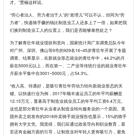
才。”贾楠这样说。
“劳心者治人、劳力者治于人”的“老理儿”可以不认，但同为“劳
力者”，快递骑手赚的钱比制造业工人还多上了一倍，如果把我
们换到制造业工人的位置上，我们是否能够泰然处之？
为了解青壮年就业现状和意向，国家统计局广东调查总队今年
对广州、深圳、佛山等9市的929名16~45岁青壮年开展了专题
调查。结果显示，在新就业形态就业的青壮年中，44.2%的月
薪在5000元以上，而在第一、二产业等传统行业的就业青壮年
月薪水平集中在3001~5000元，占54.3%。
“收入高、待遇好，是吸引青壮年劳动力转向新就业形态的关
键。以快递行业为例，2017年顺丰速运员工的年平均薪酬是
12.15万元，显著高于制造业就业员工的年平均工资6.4万元。
这也是部分青壮年从业者从制造业转向服务业的一个原因。美
团外卖之前发布的2018外卖骑手就业报告也显示，15%的骑手
拥有大学文凭。我觉得，我们应通过政策导向和职业教育，甚
至还有金融方面的引导，让制造业对年轻人更有吸引力，避免